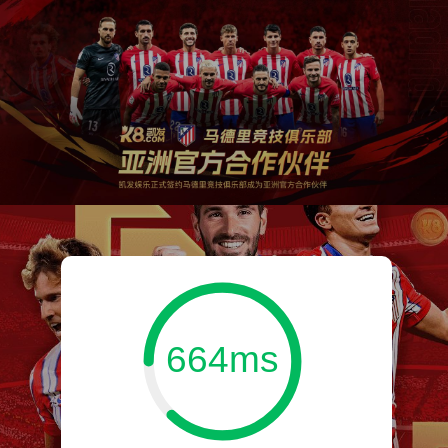
664ms