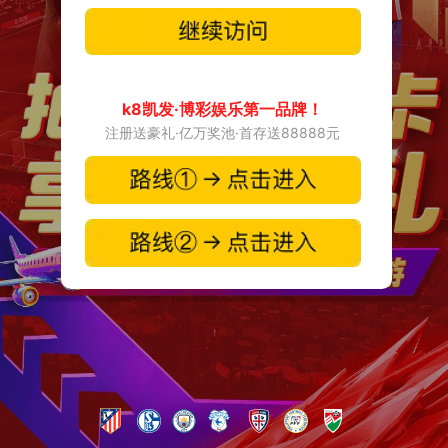
k8凯发·博彩娱乐第一品牌！
注册送豪礼·亿万奖池·首存送88888元